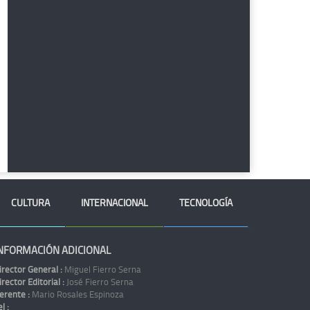
CULTURA
INTERNACIONAL
TECNOLOGÍA
NFORMACIÓN ADICIONAL
irector General :
Miguel Fierro Serna
irector Editorial :
José Fierro Serna
erente :
Mario Rosales Espinoza
l :