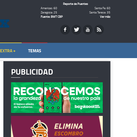
Reporte de Puentes
Americas: 60
Santa Fe: 60
Zaragoza: 25
Santa Teresa: 35
Fuente: BWT CBP
Ver más
EXTRA +
TEMAS
PUBLICIDAD