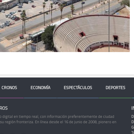
CRONOS
ECONOMÍA
ESPECTÁCULOS
DEPORTES
ROS
I
o digital en tiempo real, con información preferentemente de ciudad
D
 su región fronteriza. En línea desde el 16 de junio de 2008, pionero en
D
G
Te