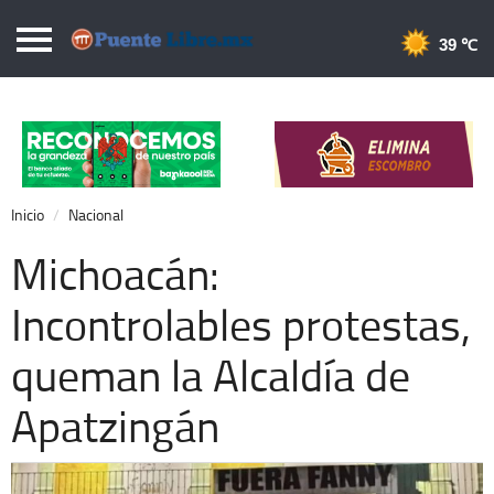
Puentelibre.mx
39 
Inicio
Local
Nacional
Inicio
Nacional
Opinión
Michoacán:
Cronos
Incontrolables protestas,
Economía
queman la Alcaldía de
Espectáculos
Deportes
Apatzingán
Extra +