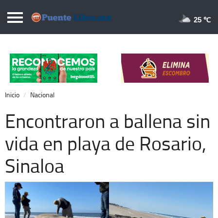
Puentelibre.mx
25 
Inicio
Local
Nacional
Inicio
Nacional
Opinión
Encontraron a ballena sin
Cronos
vida en playa de Rosario,
Economía
Sinaloa
Espectáculos
Deportes
Extra +