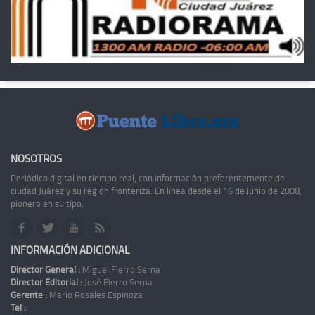
NOSOTROS
Periódico digital en tiempo real, con información preferentemente de
ciudad Juárez y su región fronteriza. En línea desde el 16 de junio de 2008,
pionero en su tipo.
INFORMACIÓN ADICIONAL
Director General :
Miguel Fierro Serna
Director Editorial :
José Fierro Serna
Gerente :
Mario Rosales Espinoza
Tel :