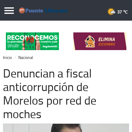
Puentelibre.mx
37 
Inicio
Local
Nacional
Inicio
Nacional
Opinión
Denuncian a fiscal
Cronos
anticorrupción de
Economía
Morelos por red de
Espectáculos
Deportes
moches
Extra +