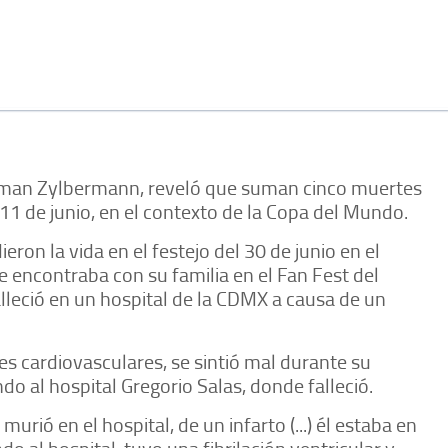
asman Zylbermann, reveló que suman cinco muertes
11 de junio, en el contexto de la Copa del Mundo.
eron la vida en el festejo del 30 de junio en el
encontraba con su familia en el Fan Fest del
falleció en un hospital de la CDMX a causa de un
s cardiovasculares, se sintió mal durante su
do al hospital Gregorio Salas, donde falleció.
urió en el hospital, de un infarto (...) él estaba en
do al hospital, tuvo una fibrilación ventricular y