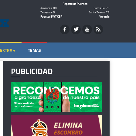
Reporte de Puentes
Americas: 80
Santa Fe: 70
Zaragoza: 5
Santa Teresa: 75
Fuente: BWT CBP
Ver más
EXTRA +
TEMAS
PUBLICIDAD