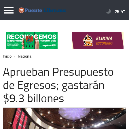
Puentelibre.mx
25 
Inicio
Local
Nacional
Inicio
Nacional
Opinión
Aprueban Presupuesto
Cronos
de Egresos; gastarán
Economía
$9.3 billones
Espectáculos
Deportes
Extra +