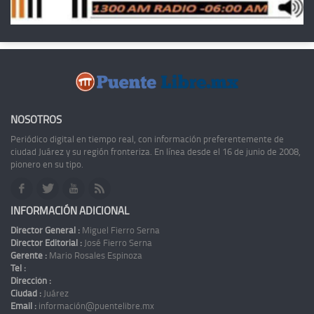
NOSOTROS
Periódico digital en tiempo real, con información preferentemente de
ciudad Juárez y su región fronteriza. En línea desde el 16 de junio de 2008,
pionero en su tipo.
INFORMACIÓN ADICIONAL
Director General :
Miguel Fierro Serna
Director Editorial :
José Fierro Serna
Gerente :
Mario Rosales Espinoza
Tel :
Dirección :
Ciudad :
Juárez
Email :
información@puentelibre.mx