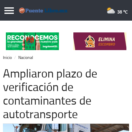
Puentelibre.mx
38 
Inicio
Local
Nacional
Inicio
Nacional
Opinión
Ampliaron plazo de
Cronos
verificación de
Economía
contaminantes de
Espectáculos
Deportes
autotransporte
Extra +