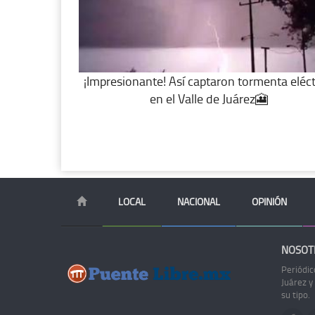
¡Impresionante! Así captaron tormenta eléct
en el Valle de Juárez🎦
LOCAL
NACIONAL
OPINIÓN
NOSOT
Periódic
Juárez y
su tipo.