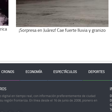
rica
¡Sorpresa en Juárez! Cae fuerte lluvia y granizo
CRONOS
ECONOMÍA
ESPECTÁCULOS
DEPORTES
ROS
I
o digital en tiempo real, con información preferentemente de ciudad
D
 su región fronteriza. En línea desde el 16 de junio de 2008, pionero en
D
G
Te