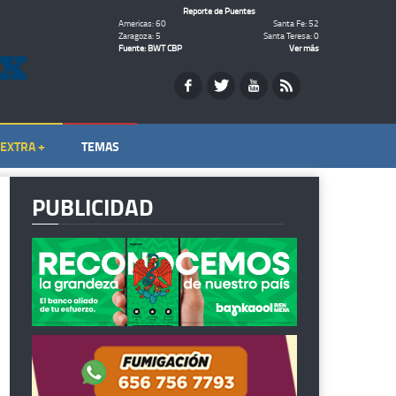
Reporte de Puentes
Americas: 60
Santa Fe: 52
Zaragoza: 5
Santa Teresa: 0
Fuente: BWT CBP
Ver más
EXTRA +
TEMAS
PUBLICIDAD