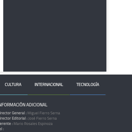
CULTURA
INTERNACIONAL
TECNOLOGÍA
NFORMACIÓN ADICIONAL
irector General :
Miguel Fierro Serna
irector Editorial :
José Fierro Serna
erente :
Mario Rosales Espinoza
l :