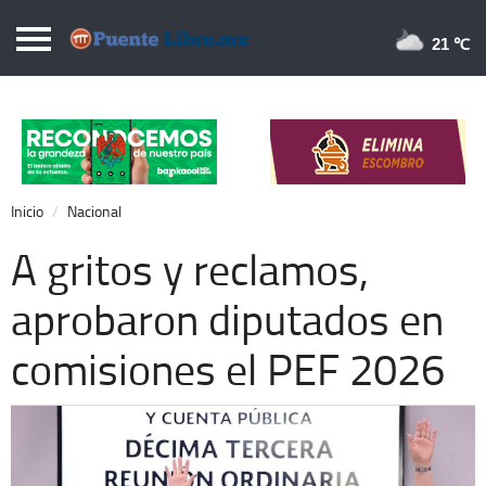
Puentelibre.mx
21 
Inicio
Local
Nacional
Inicio
Nacional
Opinión
A gritos y reclamos,
Cronos
aprobaron diputados en
Economía
comisiones el PEF 2026
Espectáculos
Deportes
Extra +