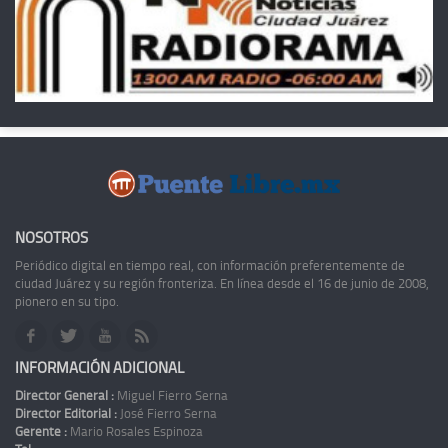
NOSOTROS
Periódico digital en tiempo real, con información preferentemente de
ciudad Juárez y su región fronteriza. En línea desde el 16 de junio de 2008,
pionero en su tipo.
INFORMACIÓN ADICIONAL
Director General :
Miguel Fierro Serna
Director Editorial :
José Fierro Serna
Gerente :
Mario Rosales Espinoza