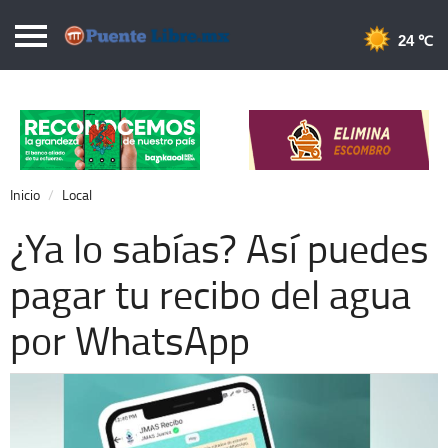
Puentelibre.mx
24 
Inicio
Local
Nacional
Inicio
Local
Opinión
¿Ya lo sabías? Así puedes
Cronos
pagar tu recibo del agua
Economía
por WhatsApp
Espectáculos
Deportes
Extra +