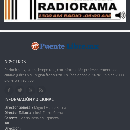
NOSOTROS
Periódico digital en tiempo real, con información preferentemente de
ciudad Juárez y su región fronteriza. En línea desde el 16 de junio de 2008,
pionero en su tipo.
INFORMACIÓN ADICIONAL
Director General :
Miguel Fierro Serna
Director Editorial :
José Fierro Serna
Gerente :
Mario Rosales Espinoza
Tel :
Dirección :