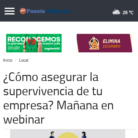
Puentelibre.mx
28 
Inicio
Local
Nacional
Inicio
Local
Opinión
¿Cómo asegurar la
Cronos
supervivencia de tu
Economía
empresa? Mañana en
Espectáculos
Deportes
webinar
Extra +