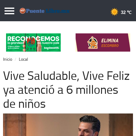
Puentelibre.mx
32 
Inicio
Local
Nacional
Inicio
Local
Opinión
Vive Saludable, Vive Feliz
Cronos
ya atenció a 6 millones
Economía
de niños
Espectáculos
Deportes
Extra +