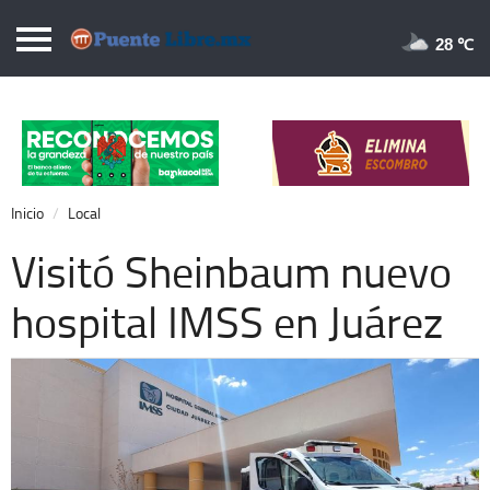
Puentelibre.mx
28 
Inicio
Local
Nacional
Inicio
Local
Opinión
Visitó Sheinbaum nuevo
Cronos
hospital IMSS en Juárez
Economía
Espectáculos
Deportes
Extra +