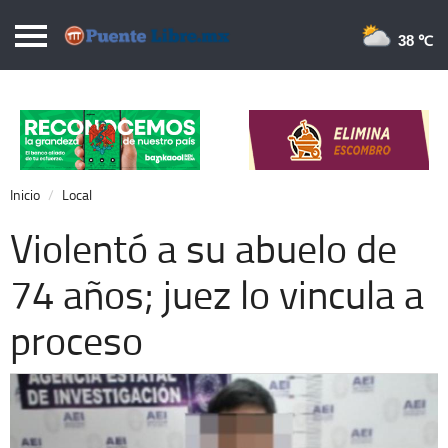
Puentelibre.mx
38 
Inicio
Local
Nacional
Inicio
Local
Opinión
Violentó a su abuelo de
Cronos
74 años; juez lo vincula a
Economía
proceso
Espectáculos
Deportes
Extra +