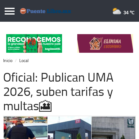
Puentelibre.mx
34 
Inicio
Local
Nacional
Inicio
Local
Opinión
Oficial: Publican UMA
Cronos
2026, suben tarifas y
Economía
multas🎦
Espectáculos
Deportes
Extra +