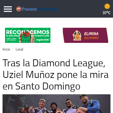
Puentelibre.mx
37
Inicio
Local
Nacional
Inicio
Local
Opinión
Tras la Diamond League,
Cronos
Uziel Muñoz pone la mira
Economía
en Santo Domingo
Espectáculos
Deportes
Extra +