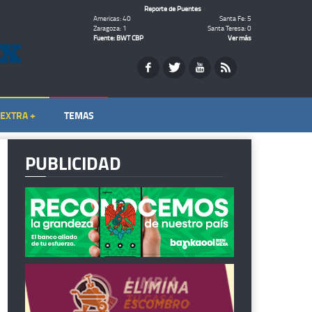
Reporte de Puentes
Americas: 40
Santa Fe: 5
Zaragoza: 1
Santa Teresa: 0
Fuente: BWT CBP
Ver más
EXTRA +
TEMAS
PUBLICIDAD