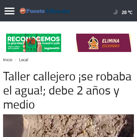
Puentelibre.mx
28 
Inicio
Local
Nacional
Inicio
Local
Opinión
Taller callejero ¡se robaba
Cronos
el agua!; debe 2 años y
Economía
medio
Espectáculos
Deportes
Extra +