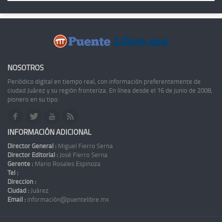
NOSOTROS
Periódico digital en tiempo real, con información preferentemente de
ciudad Juárez y su región fronteriza. En línea desde el 16 de junio de 2008,
pionero en su tipo.
INFORMACIÓN ADICIONAL
Director General :
Miguel Fierro Serna
Director Editorial :
José Fierro Serna
Gerente :
Mario Rosales Espinoza
Tel :
Dirección :
Ciudad :
Juárez
Email :
información@puentelibre.mx