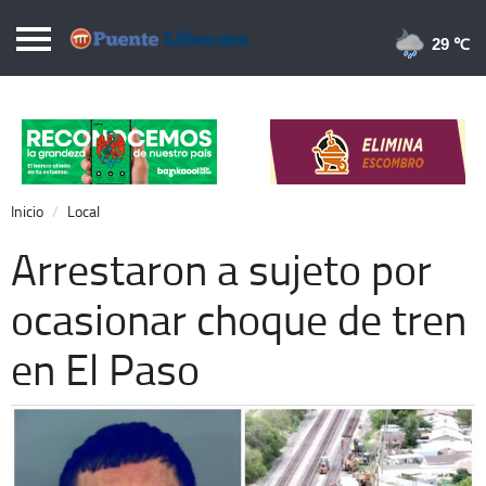
Puentelibre.mx
29 
Inicio
Local
Nacional
Inicio
Local
Opinión
Arrestaron a sujeto por
Cronos
ocasionar choque de tren
Economía
en El Paso
Espectáculos
Deportes
Extra +