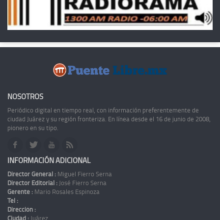
NOSOTROS
Periódico digital en tiempo real, con información preferentemente de
ciudad Juárez y su región fronteriza. En línea desde el 16 de junio de 2008,
pionero en su tipo.
INFORMACIÓN ADICIONAL
Director General :
Miguel Fierro Serna
Director Editorial :
José Fierro Serna
Gerente :
Mario Rosales Espinoza
Tel :
Dirección :
Ciudad :
Juárez