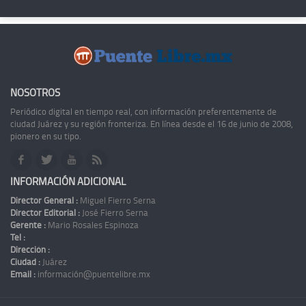
NOSOTROS
Periódico digital en tiempo real, con información preferentemente de
ciudad Juárez y su región fronteriza. En línea desde el 16 de junio de 2008,
pionero en su tipo.
INFORMACIÓN ADICIONAL
Director General :
Miguel Fierro Serna
Director Editorial :
José Fierro Serna
Gerente :
Mario Rosales Espinoza
Tel :
Dirección :
Ciudad :
Juárez
Email :
información@puentelibre.mx