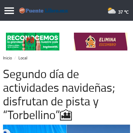
Puentelibre.mx
37 
Inicio
Local
Nacional
Inicio
Local
Opinión
Segundo día de
Cronos
actividades navideñas;
Economía
disfrutan de pista y
Espectáculos
Deportes
“Torbellino”🎦
Extra +