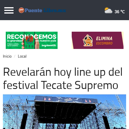
Puentelibre.mx
36 
Inicio
Local
Nacional
Inicio
Local
Opinión
Revelarán hoy line up del
Cronos
festival Tecate Supremo
Economía
Espectáculos
Deportes
Extra +