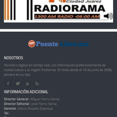
NOSOTROS
Periódico digital en tiempo real, con información preferentemente de
ciudad Juárez y su región fronteriza. En línea desde el 16 de junio de 2008,
pionero en su tipo.
INFORMACIÓN ADICIONAL
Director General :
Miguel Fierro Serna
Director Editorial :
José Fierro Serna
Gerente :
Mario Rosales Espinoza
Tel :