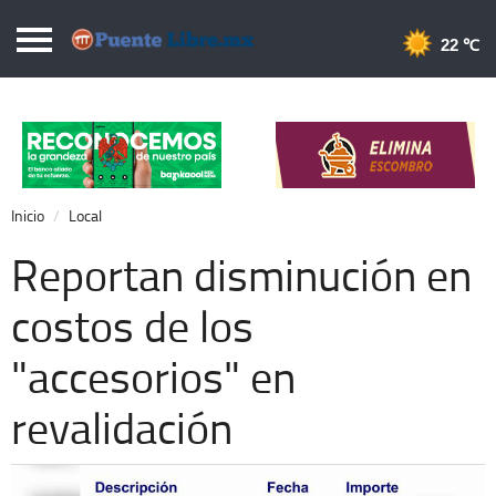
Puentelibre.mx
22 
Inicio
Local
Nacional
Inicio
Local
Opinión
Reportan disminución en
Cronos
costos de los
Economía
"accesorios" en
Espectáculos
Deportes
revalidación
Extra +