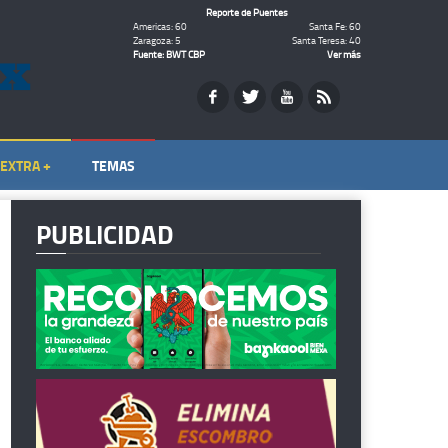
Reporte de Puentes
Americas: 60
Santa Fe: 60
Zaragoza: 5
Santa Teresa: 40
Fuente: BWT CBP
Ver más
EXTRA +
TEMAS
PUBLICIDAD