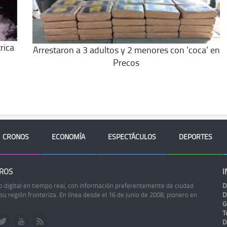
rica
Arrestaron a 3 adultos y 2 menores con ‘coca’ en
Precos
CRONOS
ECONOMÍA
ESPECTÁCULOS
DEPORTES
ROS
I
o digital en tiempo real, con información preferentemente de ciudad
D
 su región fronteriza. En línea desde el 16 de junio de 2008, pionero en
D
G
Te
D