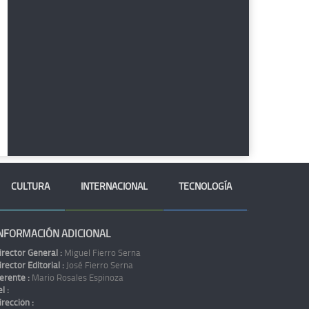
CULTURA
INTERNACIONAL
TECNOLOGÍA
NFORMACIÓN ADICIONAL
irector General :
Miguel Fierro Serna
irector Editorial :
José Fierro Serna
erente :
Mario Rosales Espinoza
l :
irección :