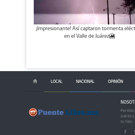
¡Impresionante! Así captaron tormenta eléct
en el Valle de Juárez🎦
LOCAL
NACIONAL
OPINIÓN
NOSOT
Periódic
Juárez y
su tipo.