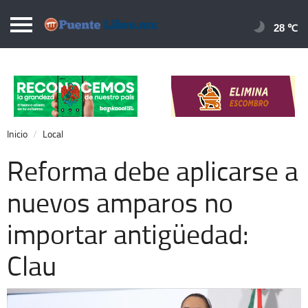
Puentelibre.mx
28 
Inicio
Local
Nacional
Inicio
Local
Opinión
Reforma debe aplicarse a
Cronos
nuevos amparos no
Economía
importar antigüedad:
Espectáculos
Deportes
Clau
Extra +