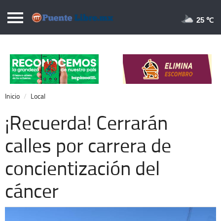
Puentelibre.mx
25 
Inicio
Local
Nacional
Inicio
Local
Opinión
¡Recuerda! Cerrarán
Cronos
calles por carrera de
Economía
concientización del
Espectáculos
Deportes
cáncer
Extra +