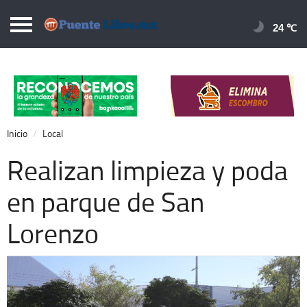
Puentelibre.mx
24 
Inicio
Local
Nacional
Inicio
Local
Opinión
Realizan limpieza y poda
Cronos
en parque de San
Economía
Lorenzo
Espectáculos
Deportes
Extra +