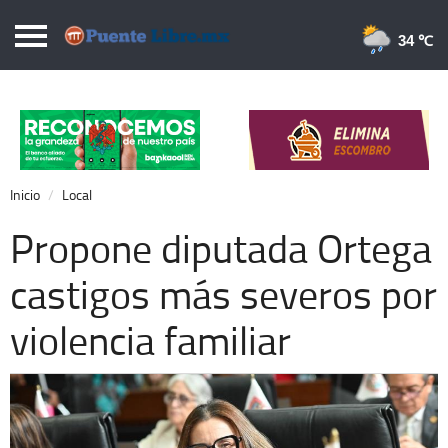
Puentelibre.mx
34 
Inicio
Local
Nacional
Inicio
Local
Opinión
Propone diputada Ortega
Cronos
castigos más severos por
Economía
violencia familiar
Espectáculos
Deportes
Extra +