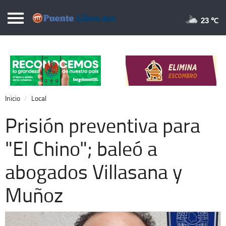
Puentelibre.mx
23 
Inicio
Local
Nacional
Inicio
Local
Opinión
Prisión preventiva para
Cronos
"El Chino"; baleó a
Economía
abogados Villasana y
Espectáculos
Deportes
Muñoz
Extra +