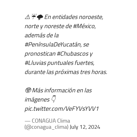
⚠️☔️🌩️ En entidades noroeste,
norte y noreste de
#México
,
además de la
#PenínsulaDeYucatán
, se
pronostican
#Chubascos
y
#Lluvias
puntuales fuertes,
durante las próximas tres horas.
🤓 Más información en las
imágenes 👇
pic.twitter.com/VeFYVsYVV1
— CONAGUA Clima
(@conagua_clima)
July 12, 2024