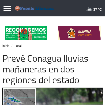
Puentelibre.mx
37 
Inicio
Local
Nacional
Inicio
Local
Opinión
Prevé Conagua lluvias
Cronos
mañaneras en dos
Economía
regiones del estado
Espectáculos
Deportes
Extra +