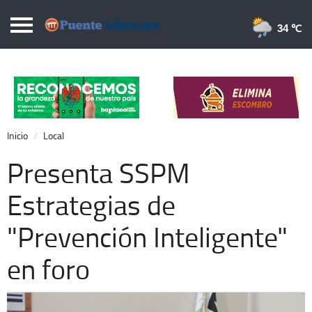
Puentelibre.mx
34 
Inicio
Local
Nacional
Inicio
Local
Opinión
Presenta SSPM
Cronos
Estrategias de
Economía
"Prevención Inteligente"
Espectáculos
Deportes
en foro
Extra +