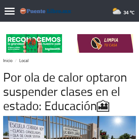
Puentelibre.mx
34 
Inicio
Local
Nacional
Inicio
Local
Opinión
Por ola de calor optaron
Cronos
suspender clases en el
Economía
estado: Educación🎦
Espectáculos
Deportes
Extra +