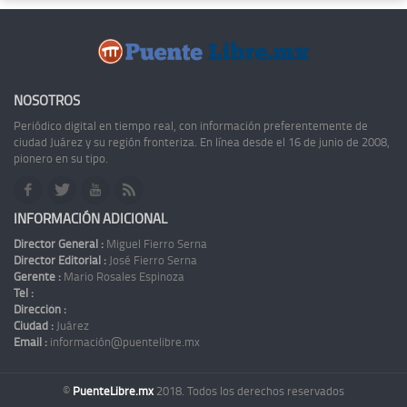
NOSOTROS
Periódico digital en tiempo real, con información preferentemente de
ciudad Juárez y su región fronteriza. En línea desde el 16 de junio de 2008,
pionero en su tipo.
INFORMACIÓN ADICIONAL
Director General :
Miguel Fierro Serna
Director Editorial :
José Fierro Serna
Gerente :
Mario Rosales Espinoza
Tel :
Dirección :
Ciudad :
Juárez
Email :
información@puentelibre.mx
©
PuenteLibre.mx
2018. Todos los derechos reservados