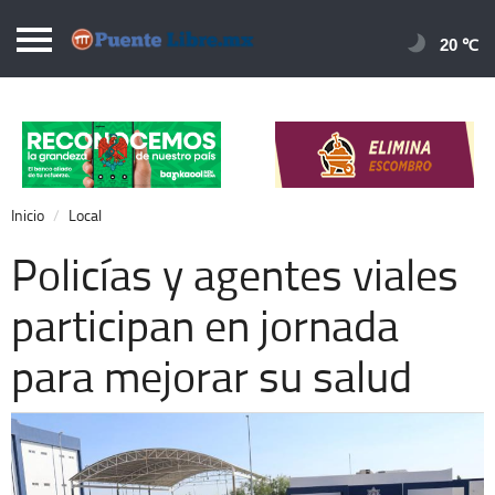
Puentelibre.mx
20 
Inicio
Local
Nacional
Inicio
Local
Opinión
Policías y agentes viales
Cronos
participan en jornada
Economía
para mejorar su salud
Espectáculos
Deportes
Extra +