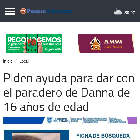
Puentelibre.mx
30 
Inicio
Local
Nacional
Inicio
Local
Opinión
Piden ayuda para dar con
Cronos
el paradero de Danna de
Economía
16 años de edad
Espectáculos
Deportes
Extra +