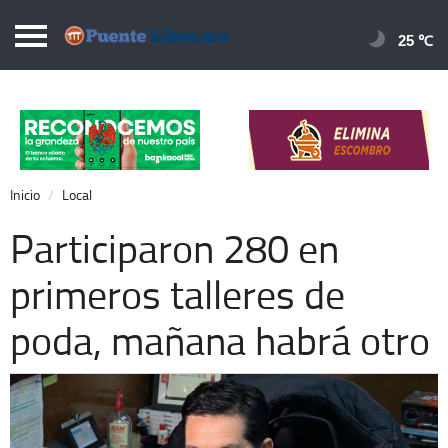
Puentelibre.mx
25 
Inicio
Local
Nacional
Inicio
Local
Opinión
Participaron 280 en
Cronos
primeros talleres de
Economía
poda, mañana habrá otro
Espectáculos
Deportes
Extra +