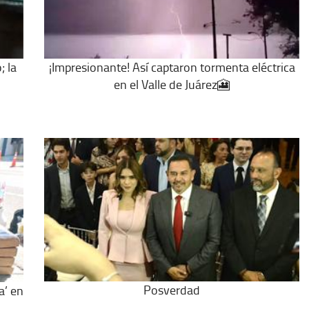
; la
¡Impresionante! Así captaron tormenta eléctrica
en el Valle de Juárez🎦
Posverdad
a’ en