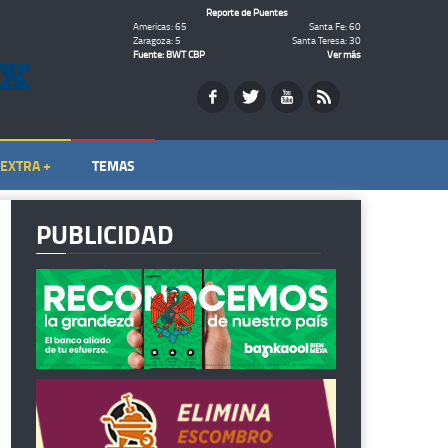
Reporte de Puentes
Americas: 65
Santa Fe: 60
Zaragoza: 5
Santa Teresa: 30
Fuente: BWT CBP
Ver más
EXTRA +
TEMAS
PUBLICIDAD