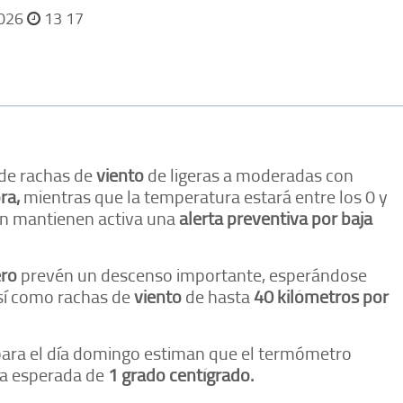
2026
13 17
 de rachas de
viento
de ligeras a moderadas con
ra,
mientras que la temperatura estará entre los 0 y
zón mantienen activa una
alerta preventiva por baja
ero
prevén un descenso importante, esperándose
así como rachas de
viento
de hasta
40 kilómetros por
para el día domingo estiman que el termómetro
ma esperada de
1 grado centígrado.