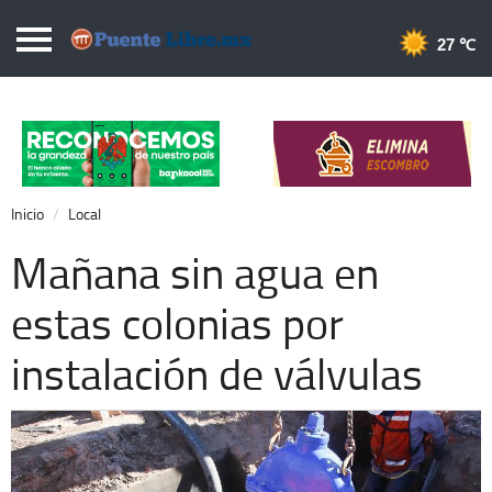
Puentelibre.mx
27 
Inicio
Local
Nacional
Inicio
Local
Opinión
Mañana sin agua en
Cronos
estas colonias por
Economía
instalación de válvulas
Espectáculos
Deportes
Extra +