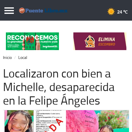
Puentelibre.mx
24 
Inicio
Local
Nacional
Inicio
Local
Opinión
Localizaron con bien a
Cronos
Michelle, desaparecida
Economía
en la Felipe Ángeles
Espectáculos
Deportes
Extra +