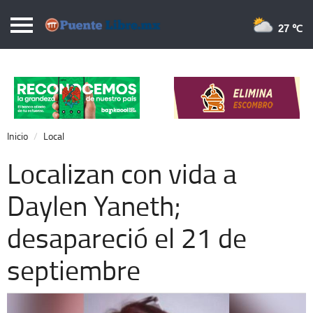
Puentelibre.mx
27 
Inicio
Local
Nacional
Inicio
Local
Opinión
Localizan con vida a
Cronos
Daylen Yaneth;
Economía
desapareció el 21 de
Espectáculos
Deportes
septiembre
Extra +