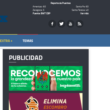
Reporte de Puentes
Americas: 60
Santa Fe: 60
Zaragoza: 5
Santa Teresa: 40
Fuente: BWT CBP
Ver más
EXTRA +
TEMAS
PUBLICIDAD