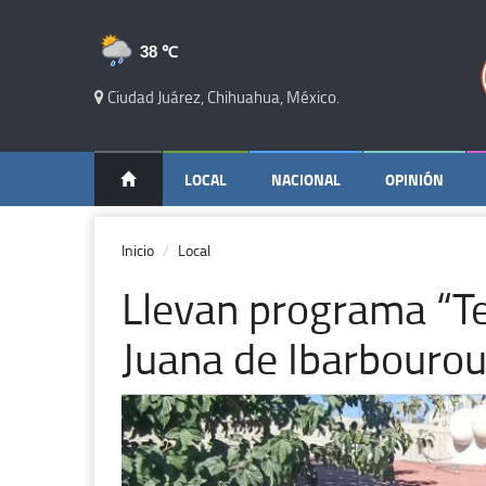
38 ℃
Ciudad Juárez, Chihuahua, México.
LOCAL
NACIONAL
OPINIÓN
Inicio
Local
Llevan programa “Tea
Juana de Ibarbouro