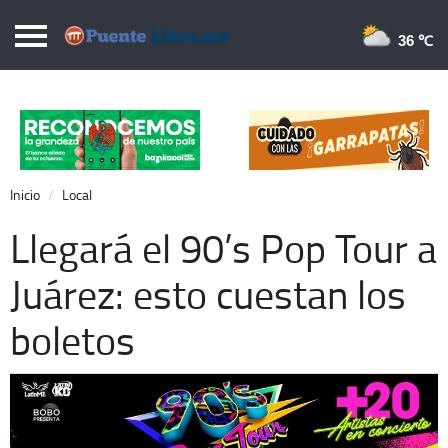
Puentelibre.mx
36 
Inicio
Local
Nacional
Inicio
Local
Opinión
Llegará el 90’s Pop Tour a
Cronos
Juárez: esto cuestan los
Economía
boletos
Espectáculos
Deportes
Extra +