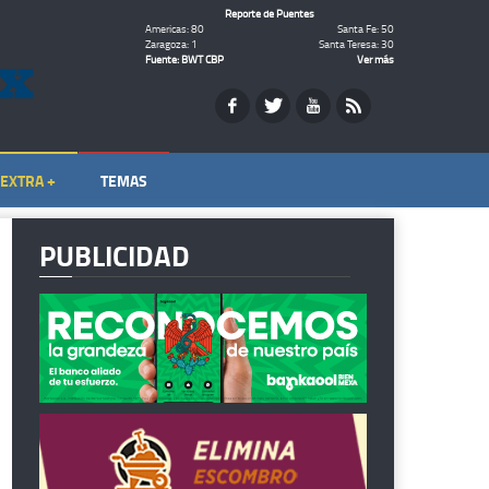
Reporte de Puentes
Americas: 80
Santa Fe: 50
Zaragoza: 1
Santa Teresa: 30
Fuente: BWT CBP
Ver más
EXTRA +
TEMAS
PUBLICIDAD