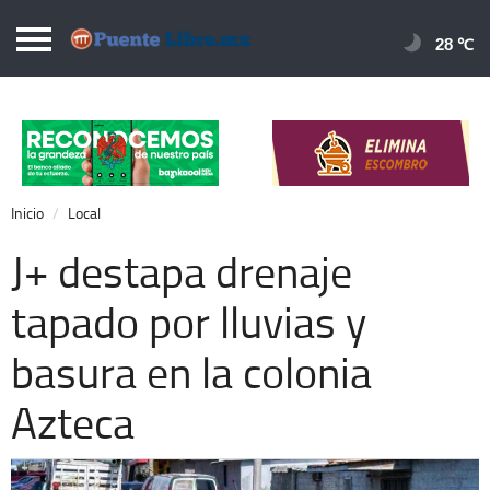
Puentelibre.mx
28 
Inicio
Local
Nacional
Inicio
Local
Opinión
J+ destapa drenaje
Cronos
tapado por lluvias y
Economía
basura en la colonia
Espectáculos
Deportes
Azteca
Extra +