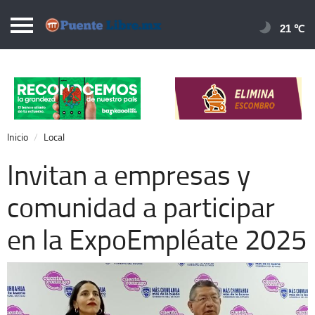
Puentelibre.mx
21 
Inicio
Local
Nacional
Inicio
Local
Opinión
Invitan a empresas y
Cronos
comunidad a participar
Economía
en la ExpoEmpléate 2025
Espectáculos
Deportes
Extra +