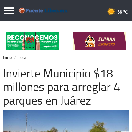
Puentelibre.mx
38 
Inicio
Local
Nacional
Inicio
Local
Opinión
Invierte Municipio $18
Cronos
millones para arreglar 4
Economía
parques en Juárez
Espectáculos
Deportes
Extra +