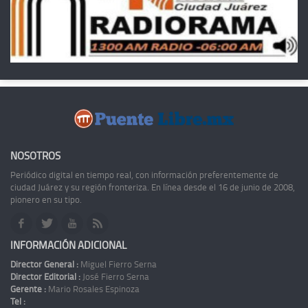
NOSOTROS
Periódico digital en tiempo real, con información preferentemente de
ciudad Juárez y su región fronteriza. En línea desde el 16 de junio de 2008,
pionero en su tipo.
INFORMACIÓN ADICIONAL
Director General :
Miguel Fierro Serna
Director Editorial :
José Fierro Serna
Gerente :
Mario Rosales Espinoza
Tel :