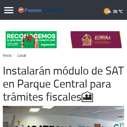
Puentelibre.mx
36 
Inicio
Local
Nacional
Inicio
Local
Opinión
Instalarán módulo de SAT
Cronos
en Parque Central para
Economía
trámites fiscales🎦
Espectáculos
Deportes
Extra +