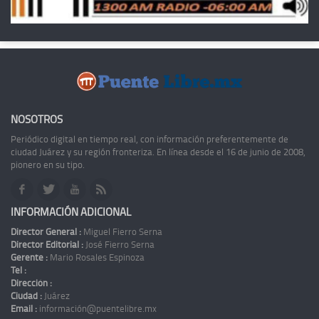
NOSOTROS
Periódico digital en tiempo real, con información preferentemente de
ciudad Juárez y su región fronteriza. En línea desde el 16 de junio de 2008,
pionero en su tipo.
INFORMACIÓN ADICIONAL
Director General :
Miguel Fierro Serna
Director Editorial :
José Fierro Serna
Gerente :
Mario Rosales Espinoza
Tel :
Dirección :
Ciudad :
Juárez
Email :
información@puentelibre.mx