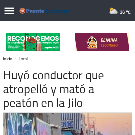
Puentelibre.mx
36 
Inicio
Local
Nacional
Inicio
Local
Opinión
Huyó conductor que
Cronos
atropelló y mató a
Economía
peatón en la Jilo
Espectáculos
Deportes
Extra +