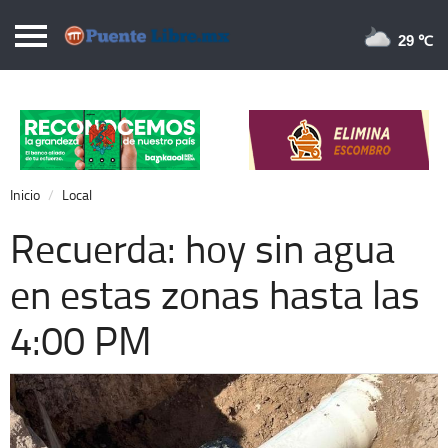
Puentelibre.mx
29 
Inicio
Local
Nacional
Inicio
Local
Opinión
Recuerda: hoy sin agua
Cronos
en estas zonas hasta las
Economía
4:00 PM
Espectáculos
Deportes
Extra +