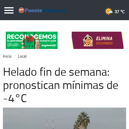
Puentelibre.mx
37 
Inicio
Local
Nacional
Inicio
Local
Opinión
Helado fin de semana:
Cronos
pronostican mínimas de
Economía
-4°C
Espectáculos
Deportes
Extra +