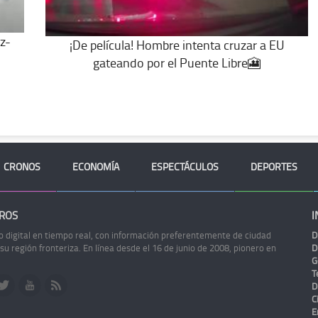
z-
¡De película! Hombre intenta cruzar a EU
gateando por el Puente Libre🎦
CRONOS
ECONOMÍA
ESPECTÁCULOS
DEPORTES
ROS
I
o digital en tiempo real, con información preferentemente de ciudad
D
 su región fronteriza. En línea desde el 16 de junio de 2008, pionero en
D
G
Te
D
C
E