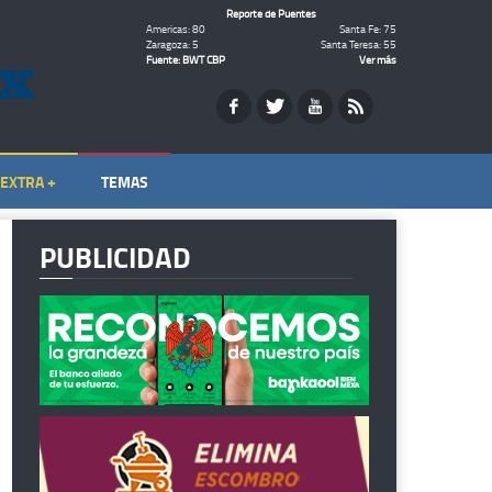
Reporte de Puentes
Americas: 80
Santa Fe: 75
Zaragoza: 5
Santa Teresa: 55
Fuente: BWT CBP
Ver más
EXTRA +
TEMAS
PUBLICIDAD