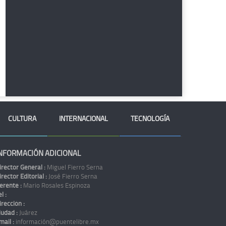
CULTURA
INTERNACIONAL
TECNOLOGÍA
NFORMACIÓN ADICIONAL
irector General :
Miguel Fierro Serna
irector Editorial :
José Fierro Serna
erente :
Mario Rosales Espinoza
l :
irección :
iudad :
Juárez
mail :
información@puentelibre.mx