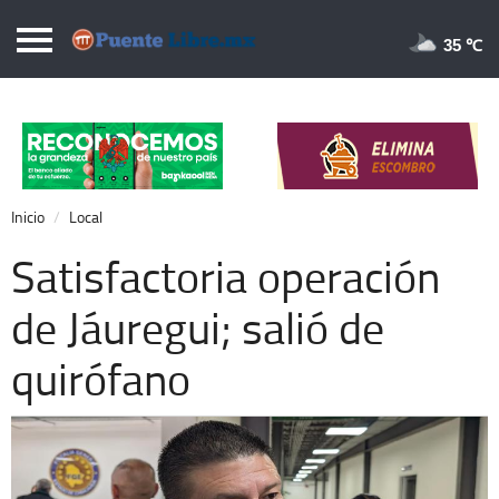
Puentelibre.mx
35 
Inicio
Local
Nacional
Inicio
Local
Opinión
Satisfactoria operación
Cronos
de Jáuregui; salió de
Economía
quirófano
Espectáculos
Deportes
Extra +